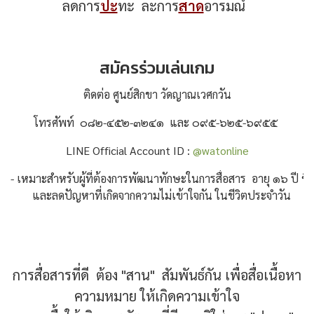
ลดการ
ปะ
ทะ ละการ
สาด
อารมณ์
สมัครร่วมเล่นเกม
ติดต่อ ศูนย์สิกขา วัดญาณเวศกวัน
โทรศัพท์  ๐๘๒-๔๕๒-๓๒๔๑  และ ๐๙๕-๖๒๕-๖๙๕๕ 
LINE Official Account ID : 
@watonline
- เหมาะสำหรับผู้ที่ต้องการพัฒนาทักษะในการสื่อสาร  อายุ ๑๖ ปี ขึ
   และลดปัญหาที่เกิดจากความไม่เข้าใจกัน ในชีวิตประจำวัน
การสื่อสารที่ดี ต้อง "สาน" สัมพันธ์กัน เพื่อสื่อเนื้อหา
ความหมาย ให้เกิดความเข้าใจ