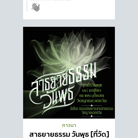
ภาวนา
สาธยายธรรม วันพุธ [ที่วัด]