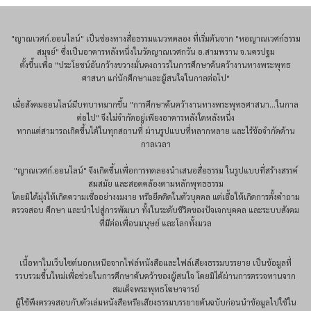
"ญาณเวศก์.ออนไลน์" เป็นช่องทางสื่อธรรมแนวทดลอง ที่เริ่มต้นจาก "หอญาณเวศก์ธรรม
สมุจย์" ซึ่งเป็นอาคารหลังหนึ่งในวัดญาณเวศกวัน อ.สามพราน จ.นครปฐม
ตั้งขึ้นเพื่อ "ประโยชน์อันกว้างขวางมั่นคงถาวรในการศึกษาค้นคว้างานทางพระพุทธ
ศาสนา แก่นักศึกษาและผู้สนใจในกาลต่อไป"
เมื่อสังคมออนไลน์มีบทบาทมากขึ้น "การศึกษาค้นคว้างานทางพระพุทธศาสนา...ในกาล
ต่อไป" จึงไม่จำกัดอยู่เพียงอาคารหลังใดหลังหนึ่ง
หากแต่สามารถเกิดขึ้นได้ในทุกสถานที่ ผ่านรูปแบบที่หลากหลาย และไร้ข้อจำกัดด้าน
กาลเวลา
"ญาณเวศก์.ออนไลน์" จึงเกิดขึ้นเพื่อการทดลองนำเสนอสื่อธรรม ในรูปแบบที่สร้างสรรค์
สมสมัย และสอดคล้องตามหลักพุทธธรรม
โดยมิได้มุ่งให้เกิดความเชื่ออย่างงมงาย หรือยึดติดในตัวบุคคล แต่เอื้อให้เกิดการตั้งคำถาม
ตรวจสอบ ศึกษา และนำไปสู่การพัฒนา ทั้งในระดับชีวิตของปัจเจกบุคคล และระบบสังคม
ที่มีต่อเพื่อนมนุษย์ และโลกทั้งมวล
เนื้อหาในเว็บไซต์นอกเหนือจากไฟล์หนังสือและไฟล์เสียงธรรมบรรยาย เป็นข้อมูลที่
รวบรวมขึ้นใหม่เพื่อช่วยในการศึกษาค้นคว้าของผู้สนใจ โดยมิได้ผ่านการตรวจทานจาก
สมเด็จพระพุทธโฆษาจารย์
ผู้ใช้พึงตรวจสอบกับตัวเล่มหนังสือหรือเสียงธรรมบรรยายต้นฉบับก่อนนำข้อมูลไปใช้ใน